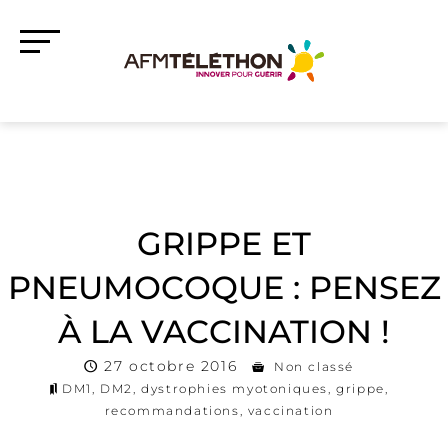
GRIPPE ET
PNEUMOCOQUE : PENSEZ
À LA VACCINATION !
27 octobre 2016
Non classé
DM1
,
DM2
,
dystrophies myotoniques
,
grippe
,
recommandations
,
vaccination