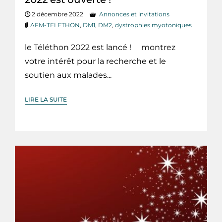
2 décembre 2022
Annonces et invitations
AFM-TELETHON
,
DM1
,
DM2
,
dystrophies myotoniques
le Téléthon 2022 est lancé ! montrez
votre intérêt pour la recherche et le
soutien aux malades...
LIRE LA SUITE