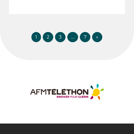
1
2
3
…
7
»