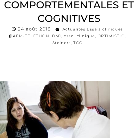
COMPORTEMENTALES ET
COGNITIVES
24 août 2018
Actualités Essais cliniques
AFM-TELETHON
,
DM1
,
essai clinique
,
OPTIMISTIC
,
Steinert
,
TCC