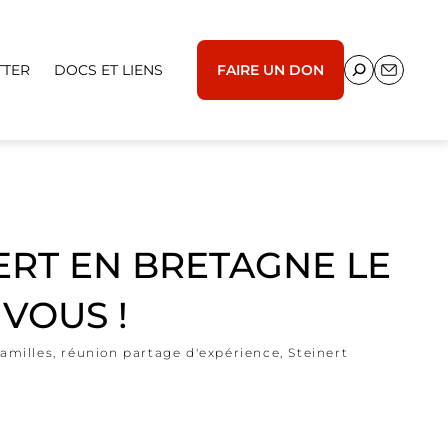
TTER
DOCS ET LIENS
FAIRE UN DON
ERT EN BRETAGNE LE
 VOUS !
familles
,
réunion partage d'expérience
,
Steinert