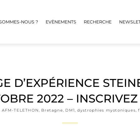
 SOMMES-NOUS ?
EVÈNEMENTS
RECHERCHE
NEWSLE
E D’EXPÉRIENCE STEIN
OBRE 2022 – INSCRIVEZ
AFM-TELETHON
,
Bretagne
,
DM1
,
dystrophies myotoniques
,