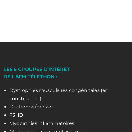
LES 9 GROUPES D’INTÉRÊT
DE L’AFM-TÉLÉTHON :
Dystrophies musculaires congénitales (en
construction)
Duchenne/Becker
FSHD
Myopathies inflammatoires
Maladies neuromusculaires non