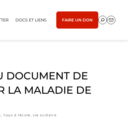
TTER
DOCS ET LIENS
FAIRE UN DON
AU DOCUMENT DE
R LA MALADIE DE
t
,
tous à lécole
,
vie scolaire