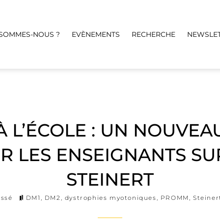
 SOMMES-NOUS ?
EVÈNEMENTS
RECHERCHE
NEWSLE
À L’ÉCOLE : UN NOUVE
 LES ENSEIGNANTS SU
STEINERT
assé
DM1
,
DM2
,
dystrophies myotoniques
,
PROMM
,
Steiner