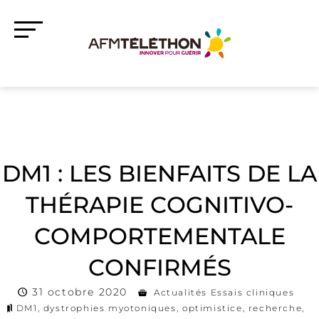
DM1 : LES BIENFAITS DE LA
THÉRAPIE COGNITIVO-
COMPORTEMENTALE
CONFIRMÉS
31 octobre 2020
Actualités Essais cliniques
DM1
,
dystrophies myotoniques
,
optimistice
,
recherche
,