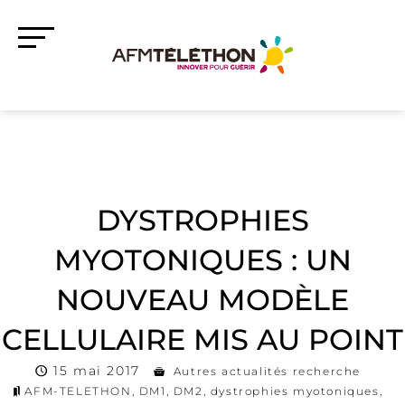
DYSTROPHIES
MYOTONIQUES : UN
NOUVEAU MODÈLE
CELLULAIRE MIS AU POINT
15 mai 2017
Autres actualités recherche
AFM-TELETHON
,
DM1
,
DM2
,
dystrophies myotoniques
,