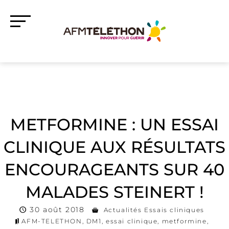
METFORMINE : UN ESSAI
CLINIQUE AUX RÉSULTATS
ENCOURAGEANTS SUR 40
MALADES STEINERT !
30 août 2018
Actualités Essais cliniques
AFM-TELETHON
,
DM1
,
essai clinique
,
metformine
,