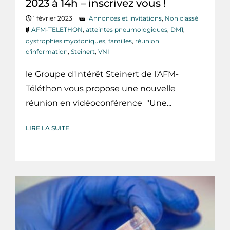
2023 à 14h – inscrivez vous !
1 février 2023
Annonces et invitations
,
Non classé
AFM-TELETHON
,
atteintes pneumologiques
,
DM1
,
dystrophies myotoniques
,
familles
,
réunion
d'information
,
Steinert
,
VNI
le Groupe d'Intérêt Steinert de l'AFM-
Téléthon vous propose une nouvelle
réunion en vidéoconférence "Une...
LIRE LA SUITE