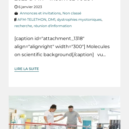
6 janvier 2023
Annonces et invitations
,
Non classé
AFM-TELETHON
,
DM1
,
dystrophies myotoniques
,
recherche
,
réunion d'information
[caption id="attachment_1318"
align="alignright" width="300"] Molecules
on scientific background[/caption] vu...
LIRE LA SUITE