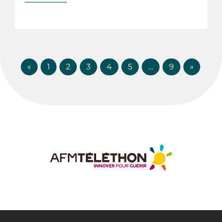
«
1
2
3
4
5
…
9
»