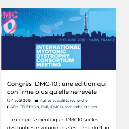
Congrès IDMC-10 : une édition qui
confirme plus qu’elle ne révèle
4 août 2015
Autres actualités recherche
AFM-TELETHON
,
DM1
,
IDMC10
,
recherche
,
Steinert
Le congrès scientifique IDMC10 sur les
dystrophies myotoniques s'est tenu du 9 au