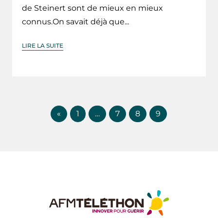
de Steinert sont de mieux en mieux
connus.On savait déjà que...
LIRE LA SUITE
«
1
…
7
8
9