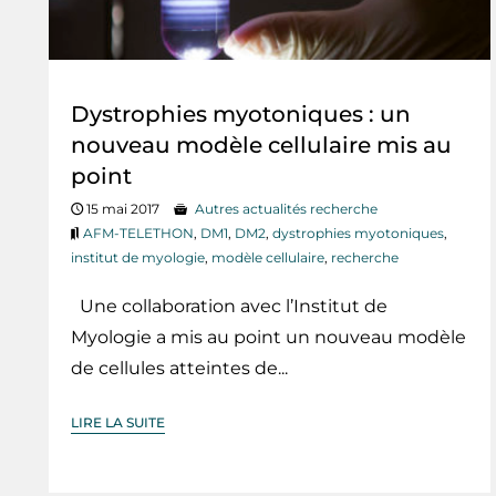
Dystrophies myotoniques : un
nouveau modèle cellulaire mis au
point
15 mai 2017
Autres actualités recherche
AFM-TELETHON
,
DM1
,
DM2
,
dystrophies myotoniques
,
institut de myologie
,
modèle cellulaire
,
recherche
Une collaboration avec l’Institut de
Myologie a mis au point un nouveau modèle
de cellules atteintes de...
LIRE LA SUITE