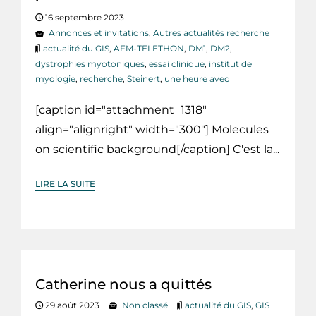
16 septembre 2023
Annonces et invitations
,
Autres actualités recherche
actualité du GIS
,
AFM-TELETHON
,
DM1
,
DM2
,
dystrophies myotoniques
,
essai clinique
,
institut de
myologie
,
recherche
,
Steinert
,
une heure avec
[caption id="attachment_1318"
align="alignright" width="300"] Molecules
on scientific background[/caption] C'est la...
LIRE LA SUITE
Catherine nous a quittés
29 août 2023
Non classé
actualité du GIS
,
GIS