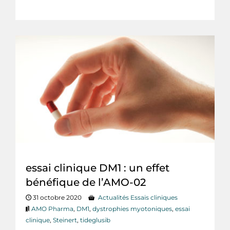
essai clinique DM1 : un effet
bénéfique de l’AMO-02
31 octobre 2020
Actualités Essais cliniques
AMO Pharma
,
DM1
,
dystrophies myotoniques
,
essai
clinique
,
Steinert
,
tideglusib