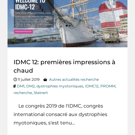
IDMC 12: premières impressions à
chaud
11 juillet 2019
Autres actualités recherche
DM1
,
DM2
,
dystrophies myotoniques
,
IDMC12
,
PROMM
,
recherche
,
Steinert
Le congrès 2019 de l'IDMC, congrès
international consacré aux dystrophies
myotoniques, s'est tenu...