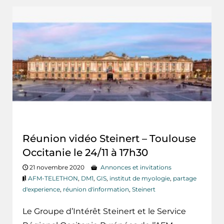
Réunion vidéo Steinert – Toulouse
Occitanie le 24/11 à 17h30
21 novembre 2020
Annonces et invitations
AFM-TELETHON
,
DM1
,
GIS
,
institut de myologie
,
partage
d'experience
,
réunion d'information
,
Steinert
Le Groupe d’Intérêt Steinert et le Service