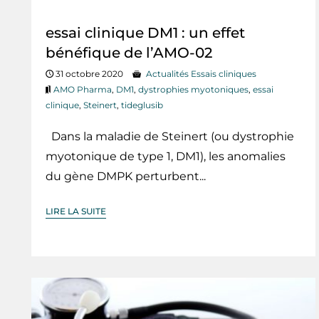
essai clinique DM1 : un effet
bénéfique de l’AMO-02
31 octobre 2020
Actualités Essais cliniques
AMO Pharma
,
DM1
,
dystrophies myotoniques
,
essai
clinique
,
Steinert
,
tideglusib
Dans la maladie de Steinert (ou dystrophie
myotonique de type 1, DM1), les anomalies
du gène DMPK perturbent...
LIRE LA SUITE