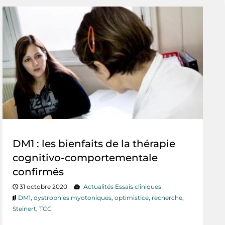
DM1 : les bienfaits de la thérapie
cognitivo-comportementale
confirmés
31 octobre 2020
Actualités Essais cliniques
DM1
,
dystrophies myotoniques
,
optimistice
,
recherche
,
Steinert
,
TCC