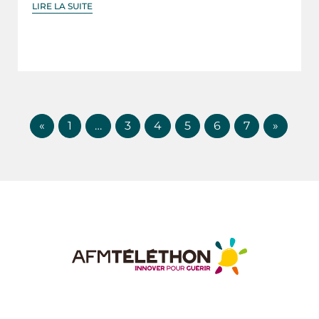
LIRE LA SUITE
«
1
…
3
4
5
6
7
»