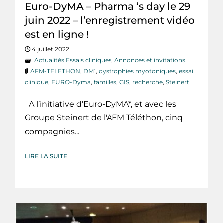
Euro-DyMA – Pharma ‘s day le 29
juin 2022 – l’enregistrement vidéo
est en ligne !
4 juillet 2022
Actualités Essais cliniques
,
Annonces et invitations
AFM-TELETHON
,
DM1
,
dystrophies myotoniques
,
essai
clinique
,
EURO-Dyma
,
familles
,
GIS
,
recherche
,
Steinert
A l’initiative d'Euro-DyMA*, et avec les
Groupe Steinert de l'AFM Téléthon, cinq
compagnies...
LIRE LA SUITE