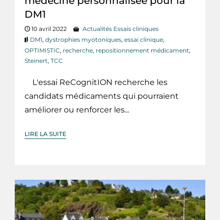
médecine personnalisée pour la
DM1
10 avril 2022
Actualités Essais cliniques
DM1
,
dystrophies myotoniques
,
essai clinique
,
OPTIMISTIC
,
recherche
,
repositionnement médicament
,
Steinert
,
TCC
L'essai ReCognitION recherche les
candidats médicaments qui pourraient
améliorer ou renforcer les...
LIRE LA SUITE