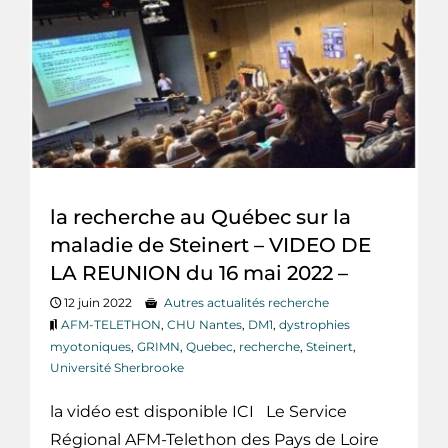
la recherche au Québec sur la
maladie de Steinert – VIDEO DE
LA REUNION du 16 mai 2022 –
12 juin 2022
Autres actualités recherche
AFM-TELETHON
,
CHU Nantes
,
DM1
,
dystrophies
myotoniques
,
GRIMN
,
Quebec
,
recherche
,
Steinert
,
Université Sherbrooke
la vidéo est disponible ICI Le Service
Régional AFM-Telethon des Pays de Loire