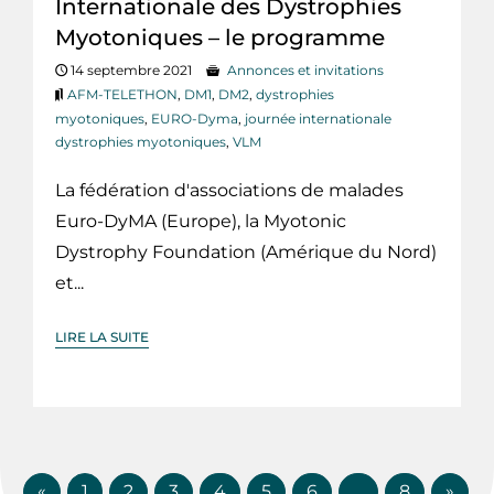
Internationale des Dystrophies
Myotoniques – le programme
14 septembre 2021
Annonces et invitations
AFM-TELETHON
,
DM1
,
DM2
,
dystrophies
myotoniques
,
EURO-Dyma
,
journée internationale
dystrophies myotoniques
,
VLM
La fédération d'associations de malades
Euro-DyMA (Europe), la Myotonic
Dystrophy Foundation (Amérique du Nord)
et...
LIRE LA SUITE
«
1
2
3
4
5
6
…
8
»