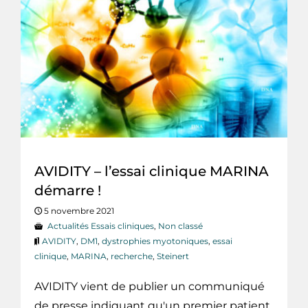
AVIDITY – l’essai clinique MARINA
démarre !
5 novembre 2021
Actualités Essais cliniques
,
Non classé
AVIDITY
,
DM1
,
dystrophies myotoniques
,
essai
clinique
,
MARINA
,
recherche
,
Steinert
AVIDITY vient de publier un communiqué
de presse indiquant qu'un premier patient