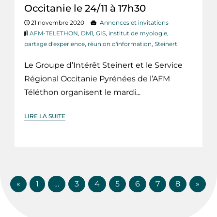
Occitanie le 24/11 à 17h30
21 novembre 2020
Annonces et invitations
AFM-TELETHON
,
DM1
,
GIS
,
institut de myologie
,
partage d'experience
,
réunion d'information
,
Steinert
Le Groupe d’Intérêt Steinert et le Service
Régional Occitanie Pyrénées de l’AFM
Téléthon organisent le mardi...
LIRE LA SUITE
«
1
…
3
4
5
6
7
8
»